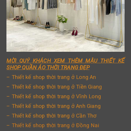
MỜI QUÝ KHÁCH XEM THÊM MẬU THIẾT KẾ
SHOP QUẦN ÁO THỜI TRANG ĐẸP
– Thiết kế shop thời trang ở Long An
– Thiết kế shop thời trang ở Tiền Giang
– Thiết kế shop thời trang ở Vĩnh Long
– Thiết kế shop thời trang ở Anh Giang
– Thiết kế shop thời trang ở Cần Thơ
–
Thiết kế shop thời trang ở Đồng Nai