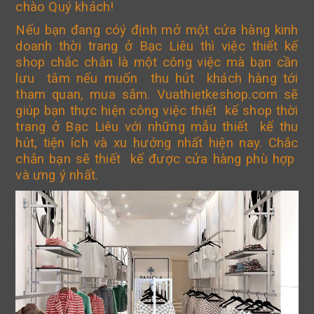
chào Quý khách!
Nếu bạn đang cóý định mở một cửa hàng kinh
doanh thời trang ở Bạc Liêu thì việc thiết kế
shop chắc chắn là một công việc mà bạn cần
lưu tâm nếu muốn thu hút khách hàng tới
tham quan, mua sắm. Vuathietkeshop.com sẽ
giúp bạn thực hiện công việc thiết kế shop thời
trang ở Bạc Liêu với những mẫu thiết kế thu
hút, tiện ích và xu hướng nhất hiện nay. Chắc
chắn bạn sẽ thiết kế được cửa hàng phù hợp
và ưng ý nhất.