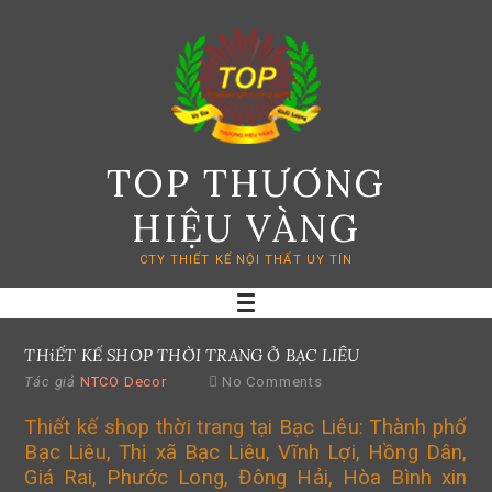
Skip
to
content
TOP THƯƠNG
HIỆU VÀNG
CTY THIẾT KẾ NỘI THẤT UY TÍN
THiẾT KẾ SHOP THỜI TRANG Ở BẠC LIÊU
Tác giả
NTCO Decor
No Comments
Thiết kế shop thời trang
tại Bạc Liêu: Thành phố
Bạc Liêu, Thị xã Bạc Liêu, Vĩnh Lợi, Hồng Dân,
Giá Rai, Phước Long, Đông Hải, Hòa Bình xin