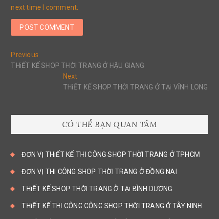
next time I comment.
Post
Previous
Previous
post:
THiẾT KẾ SHOP THỜI TRANG Ở HẬU GIANG
navigation
Next
Next
post:
THiẾT KẾ SHOP THỜI TRANG Ở TẠi VĨNH LONG
CÓ THỂ BẠN QUAN TÂM
ĐƠN VỊ THiẾT KẾ THI CÔNG SHOP THỜI TRANG Ở TPHCM
ĐƠN VỊ THI CÔNG SHOP THỜI TRANG Ở ĐỒNG NAI
THiẾT KẾ SHOP THỜI TRANG Ở TẠi BÌNH DƯƠNG
THiẾT KẾ THI CÔNG CÔNG SHOP THỜI TRANG Ở TÂY NINH