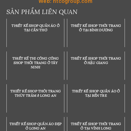
Web:
ntcogroup.com
SẢN PHẨM LIÊN QUAN
THiẾT KẾ SHOP QUẦN ÁO Ở
THiẾT KẾ SHOP THỜI TRANG
TẠI CẦN THƠ
Ở TẠi BÌNH DƯƠNG
THiẾT KẾ THI CÔNG CÔNG
THiẾT KẾ SHOP THỜI TRANG
SHOP THỜI TRANG Ở TÂY
Ở HẬU GIANG
NINH
THIẾT KẾ SHOP THỜI TRANG
THiẾT KẾ SHOP QUẦN ÁO Ở
THÙY TRÂM ở LONG AN
TẠI BẾN TRE
THiẾT KẾ SHOP QUẦN ÁO ĐẸP
THiẾT KẾ SHOP THỜI TRANG
Ở LONG AN
Ở TẠi VĨNH LONG