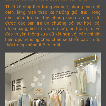
Thiết kế ship thời trang vintage, phong cách cổ
điển, lãng mạn theo xu hướng giới trẻ: Trong
như năm trở lại đây phong cách vintage rất
được các bạn trẻ ưa chuộng bởi sự hoài cổ,
nhjen hàng, tinh tế, vừa có sự giao thoa giữa vẻ
đẹp truyền thống xưa cũ kết hợp với các chi tiết
hiện đại, trending chắc chắn sẽ khiến các tín đồ
thời trang không thể rời mắt.