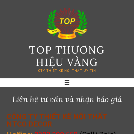
Skip
to
content
TOP THƯƠNG
HIỆU VÀNG
CTY THIẾT KẾ NỘI THẤT UY TÍN
Liên hệ tư vấn và nhận báo giá
CÔNG TY THIẾT KẾ NỘI THẤT
NTCO DECOR