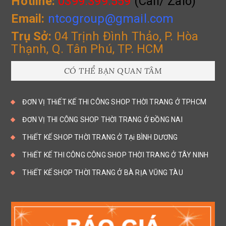
Hotline:
0399.399.559
(Call/ Zalo)
Email:
ntcogroup@gmail.com
Trụ Sở:
04 Trịnh Đình Thảo, P. Hòa
Thạnh, Q. Tân Phú, TP. HCM
CÓ THỂ BẠN QUAN TÂM
ĐƠN VỊ THiẾT KẾ THI CÔNG SHOP THỜI TRANG Ở TPHCM
ĐƠN VỊ THI CÔNG SHOP THỜI TRANG Ở ĐỒNG NAI
THiẾT KẾ SHOP THỜI TRANG Ở TẠi BÌNH DƯƠNG
THiẾT KẾ THI CÔNG CÔNG SHOP THỜI TRANG Ở TÂY NINH
THiẾT KẾ SHOP THỜI TRANG Ở BÀ RỊA VŨNG TÀU