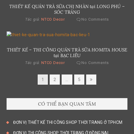
THIẾT KẾ QUÁN TRÀ SỮA CHỊ NHÀN tại LONG PHÚ –
SÓC TRĂNG
Tác giả:
NTCO Decor
No Comments
THIẾT KẾ – THI CÔNG QUÁN TRÀ SỮA HOMITA HOUSE
tại BẠC LIÊU
Tác giả:
NTCO Decor
No Comments
Posts
Page
Page
Page
Next
1
2
…
5
page
pagination
CÓ THỂ BẠN QUAN TÂM
ĐƠN VỊ THiẾT KẾ THI CÔNG SHOP THỜI TRANG Ở TPHCM
ĐƠN VỊ THI CÔNG SHOP THỜI TRANG Ở ĐỒNG NAI