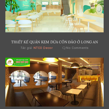
THiẾT KẾ QUÁN KEM DỪA CÔN ĐẢO Ở LONG AN
Tác giả:
NTCO Decor
No Comments