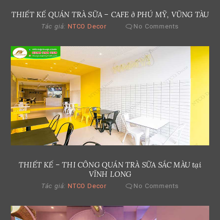
THIẾT KẾ QUÁN TRÀ SỮA – CAFE ở PHÚ MỸ, VŨNG TÀU
Tác giả:
NTCO Decor
No Comments
THIẾT KẾ – THI CÔNG QUÁN TRÀ SỮA SẮC MÀU tại
VĨNH LONG
Tác giả:
NTCO Decor
No Comments