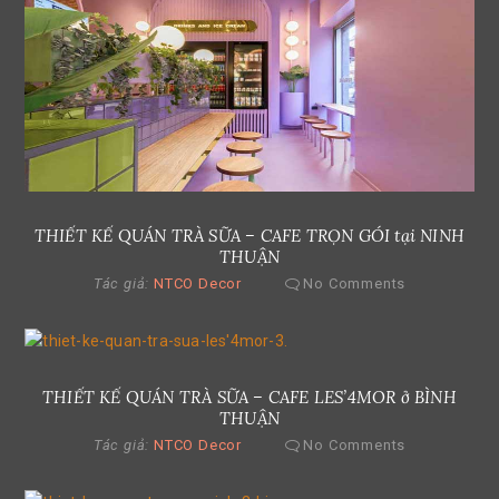
THIẾT KẾ QUÁN TRÀ SỮA – CAFE TRỌN GÓI tại NINH
THUẬN
Tác giả:
NTCO Decor
No Comments
THIẾT KẾ QUÁN TRÀ SỮA – CAFE LES’4MOR ở BÌNH
THUẬN
Tác giả:
NTCO Decor
No Comments