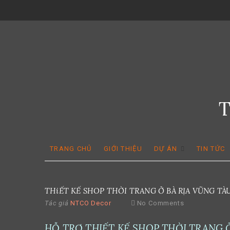
Skip
to
content
TRANG CHỦ
GIỚI THIỆU
DỰ ÁN
TIN TỨC
THiẾT KẾ SHOP THỜI TRANG Ở BÀ RỊA VŨNG TÀ
Tác giả
NTCO Decor
No Comments
HỖ TRỢ THIẾT KẾ SHOP THỜI TRANG 