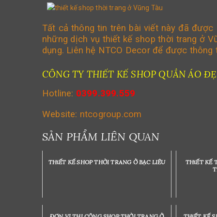
Tất cả thông tin trên bài viết này đã đượ
những dịch vụ thiết kế shop thời trang ở V
dụng. Liên hệ NTCO Decor để được thông tin
CÔNG TY THIẾT KẾ SHOP QUẦN ÁO Đ
Hotline:
0399.399.559
Website:
ntcogroup.com
SẢN PHẨM LIÊN QUAN
THiẾT KẾ SHOP THỜI TRANG Ở BẠC LIÊU
THiẾT KẾ 
T
ĐƠN VỊ THI CÔNG SHOP THỜI TRANG Ở
THiẾT KẾ 