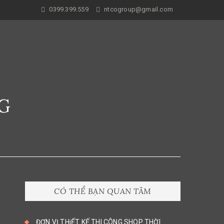
0399.399.559
ntcogroup@gmail.com
G
CÓ THỂ BẠN QUAN TÂM
ĐƠN VỊ THiẾT KẾ THI CÔNG SHOP THỜI