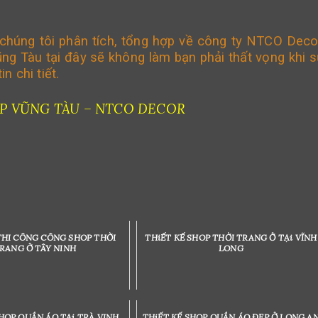
c chúng tôi phân tích, tổng hợp về công ty NTCO Deco
ũng Tàu tại đây sẽ không làm bạn phải thất vọng khi 
 chi tiết.
ẸP VŨNG TÀU – NTCO DECOR
THI CÔNG CÔNG SHOP THỜI
THiẾT KẾ SHOP THỜI TRANG Ở TẠi VĨNH
RANG Ở TÂY NINH
LONG
SHOP QUẦN ÁO TẠi TRÀ VINH
THiẾT KẾ SHOP QUẦN ÁO ĐẸP Ở LONG A