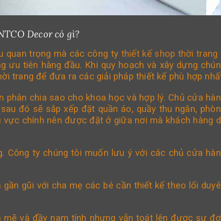
 NTCO Decor có gì?
ều quan trọng mà các công ty
thiết kế shop thời trang
g ưu tiên hàng đầu. Khi quy hoạch và xây dựng chú
ời trang để đưa ra các giải pháp thiết kế phù hợp nhất
ên phân chia sao cho khoa học và hợp lý. Chủ cửa hà
, sau đó sẽ sắp xếp đặt quần áo, quầy thu ngân, phò
 vực chính nên được đặt ở giữa nơi mà khách hàng 
ng. Công ty chúng tôi muốn lưu ý với các chủ cửa hà
 gần gũi với cha mẹ các bé cần thiết kế theo lối duy
nh mẽ và đầy nam tính nhưng vẫn toát lên được sự đ