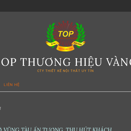
TOP THƯƠNG HIỆU VÀN
CTY THIẾT KẾ NỘI THẤT UY TÍN
LIÊN HỆ
U
Ở VŨNG TÀU ẤN TƯỢNG, THU HÚT KHÁCH