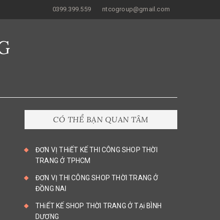
0399.399.559
ntcogroup@gmail.com
G
CÓ THỂ BẠN QUAN TÂM
ĐƠN VỊ THiẾT KẾ THI CÔNG SHOP THỜI
TRANG Ở TPHCM
ĐƠN VỊ THI CÔNG SHOP THỜI TRANG Ở
ĐỒNG NAI
THiẾT KẾ SHOP THỜI TRANG Ở TẠi BÌNH
DƯƠNG